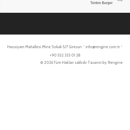
Tonton Burger
-
-
Hacısiyam Mahallesi Mine Sokak 5/7 Giresun
info@rengine.com.tr
+90 552 333 01 28
© 2026Tüm Hakları saklıdır Tasarım by Rengine