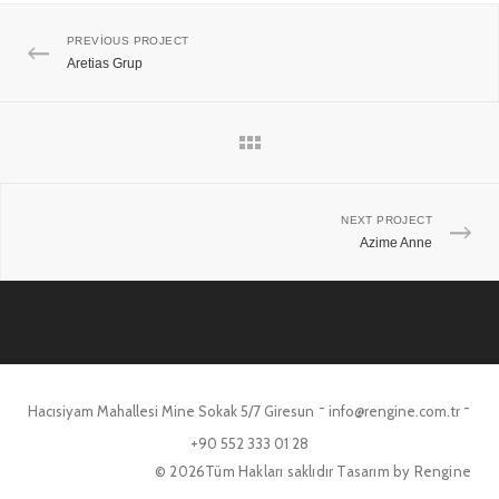
PREVIOUS PROJECT
Aretias Grup
NEXT PROJECT
Azime Anne
-
-
Hacısiyam Mahallesi Mine Sokak 5/7 Giresun
info@rengine.com.tr
+90 552 333 01 28
© 2026Tüm Hakları saklıdır Tasarım by Rengine