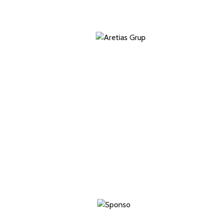
Aretias Grup
Web Tasarım