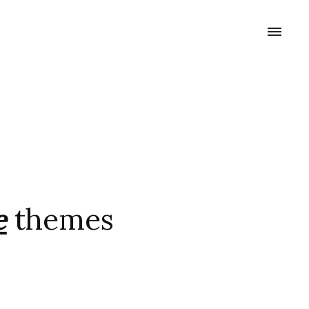
e
themes